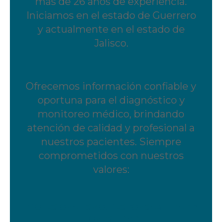
más de 26 años de experiencia.
Iniciamos en el estado de Guerrero
y actualmente en el estado de
Jalisco.
Ofrecemos información confiable y
oportuna para el diagnóstico y
monitoreo médico, brindando
atención de calidad y profesional a
nuestros pacientes. Siempre
comprometidos con nuestros
valores:
PROFESIONALISMO, RESPONSABILIDAD Y
HONESTIDAD