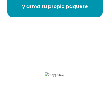
y arma tu propio paquete
Certificaciones
PACAL –
Programa de Aseguramiento de la
Calidad
– Es una empresa mexicana
certificada internacionalmente con ISO
9001:2015 y acreditada nacionalmente ante la
EMA,
Entidad Mexicana de Acreditación
en la
ISO/IEC 17043:2010.