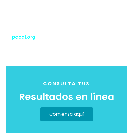
PACAL evalúa, desde hace 30 años
mensualmente a sus usuarios, a través de un
programa de Evaluación Externa de la calidad
a más de 3,500 laboratorios públicos, privados
y sociales a nivel nacional.
pacal.org
CONSULTA TUS
Resultados en línea
Comienza aquí